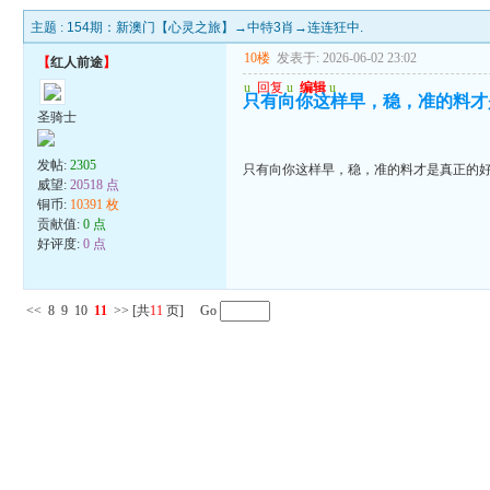
主题 :
154期：新澳门【心灵之旅】→中特3肖→连连狂中.
10楼
发表于: 2026-06-02 23:02
【
红人前途
】
u
回复
u
编辑
u
只有向你这样早，稳，准的料才
圣骑士
发帖:
2305
只有向你这样早，稳，准的料才是真正的
威望:
20518 点
铜币:
10391 枚
贡献值:
0 点
好评度:
0 点
<<
8
9
10
11
>>
[共
11
页] Go