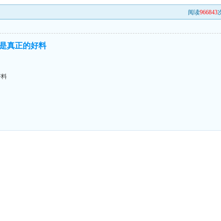
阅读
966843
次
是真正的好料
好料