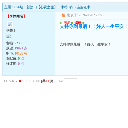
主题 :
154期：新澳门【心灵之旅】→中特3肖→连连狂中.
7楼
发表于: 2026-06-02 22:56
【
李静闻名
】
u
回复
u
编辑
u
支持你到最后！！好人一生平安
圣骑士
发帖:
2238
支持你到最后！！好人一生平安！
威望:
19991 点
铜币:
10128 枚
贡献值:
0 点
好评度:
0 点
<<
5
6
7
8
9
10
11
>>
[共
11
页] Go