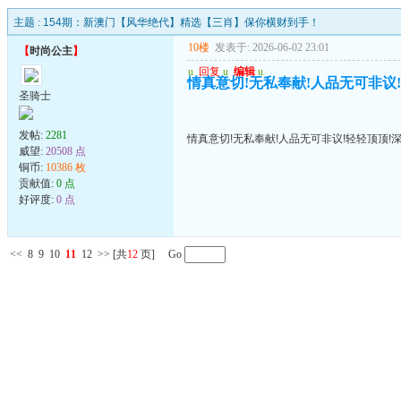
主题 :
154期：新澳门【风华绝代】精选【三肖】保你横财到手！
10楼
发表于: 2026-06-02 23:01
【
时尚公主
】
u
回复
u
编辑
u
情真意切!无私奉献!人品无可非议
圣骑士
发帖:
2281
情真意切!无私奉献!人品无可非议!轻轻顶顶!
威望:
20508 点
铜币:
10386 枚
贡献值:
0 点
好评度:
0 点
<<
8
9
10
11
12
>>
[共
12
页] Go