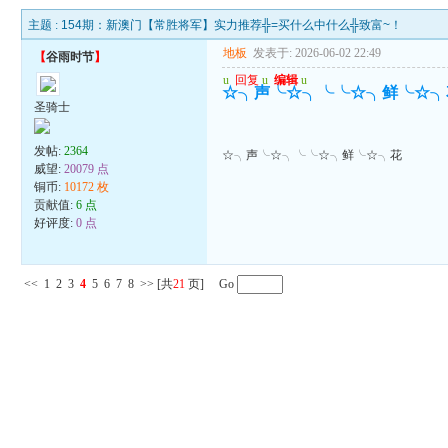
主题 :
154期：新澳门【常胜将军】实力推荐╬=买什么中什么╬致富~！
地板
发表于: 2026-06-02 22:49
【
谷雨时节
】
u
回复
u
编辑
u
☆╮声╰☆╮╰╰☆╮鲜╰☆╮
圣骑士
发帖:
2364
☆╮声╰☆╮╰╰☆╮鲜╰☆╮花
威望:
20079 点
铜币:
10172 枚
贡献值:
6 点
好评度:
0 点
<<
1
2
3
4
5
6
7
8
>>
[共
21
页] Go