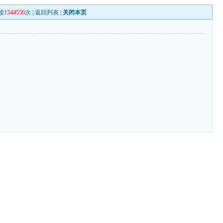
读
1544556
次 |
返回列表
|
关闭本页