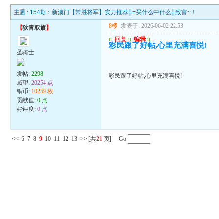
主题 :
154期：新澳门【常胜将军】实力推荐╬=买什么中什么╬致富~！
8楼
发表于: 2026-06-02 22:53
【
狄青取旗
】
u
回复
u
编辑
u
彩民跟了好帖,心里充满喜悦!
圣骑士
发帖:
2298
彩民跟了好帖,心里充满喜悦!
威望:
20254 点
铜币:
10259 枚
贡献值:
0 点
好评度:
0 点
<<
6
7
8
9
10
11
12
13
>>
[共
21
页] Go