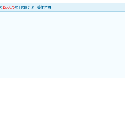
读
1550675
次 |
返回列表
|
关闭本页