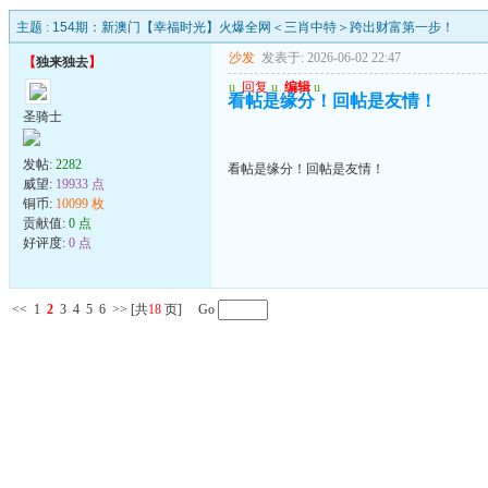
主题 :
154期：新澳门【幸福时光】火爆全网＜三肖中特＞跨出财富第一步！
沙发
发表于: 2026-06-02 22:47
【
独来独去
】
u
回复
u
编辑
u
看帖是缘分！回帖是友情！
圣骑士
发帖:
2282
看帖是缘分！回帖是友情！
威望:
19933 点
铜币:
10099 枚
贡献值:
0 点
好评度:
0 点
<<
1
2
3
4
5
6
>>
[共
18
页] Go