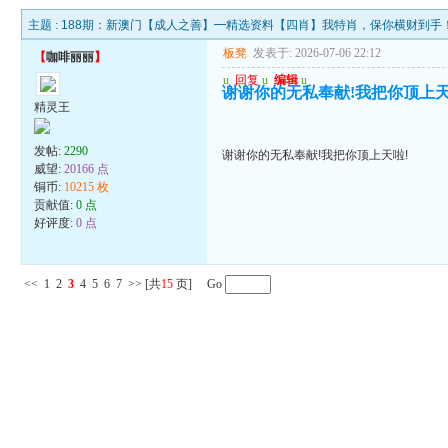
主题 :
188期：新澳门【成人之善】━精选资料【四肖】我特肖，保你横财到手
板凳
发表于: 2026-07-06 22:12
【
咖啡丽丽
】
u
回复
u
编辑
u
谢谢你的无私奉献!我把你顶上天
精灵王
发帖:
2290
谢谢你的无私奉献!我把你顶上天啦!
威望:
20166 点
铜币:
10215 枚
贡献值:
0 点
好评度:
0 点
<<
1
2
3
4
5
6
7
>>
[共
15
页] Go