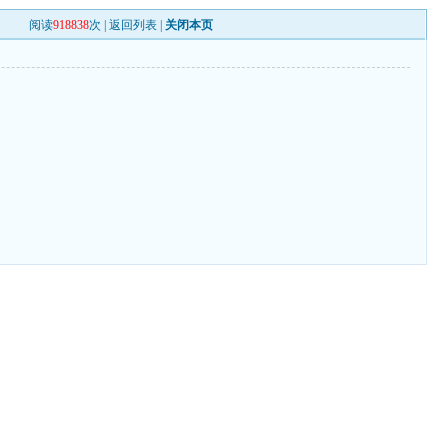
阅读
918838
次 |
返回列表
|
关闭本页