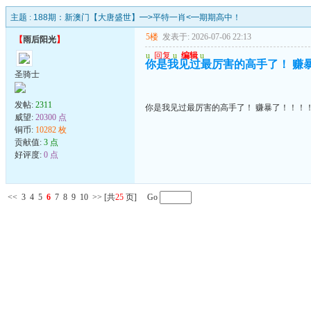
主题 :
188期：新澳门【大唐盛世】━>平特一肖<━期期高中！
5楼
发表于: 2026-07-06 22:13
【
雨后阳光
】
u
回复
u
编辑
u
你是我见过最厉害的高手了！ 赚
圣骑士
发帖:
2311
你是我见过最厉害的高手了！ 赚暴了！！！
威望:
20300 点
铜币:
10282 枚
贡献值:
3 点
好评度:
0 点
<<
3
4
5
6
7
8
9
10
>>
[共
25
页] Go