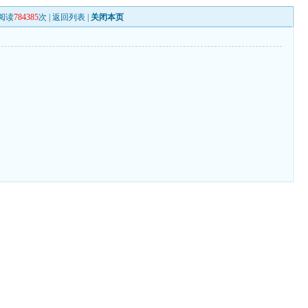
阅读
784385
次 |
返回列表
|
关闭本页