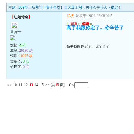
主题 :
189期：新澳门【黄金圣衣】〓火爆全网＜买什么中什么＞稳定！
12楼
发表于: 2026-07-08 01:51
【
红姐传奇
】
u
回复
u
编辑
u
高手我跟你定了....你辛苦了
圣骑士
发帖:
2270
高手我跟你定了....你辛苦了
威望:
20186 点
铜币:
10225 枚
贡献值:
0 点
好评度:
0 点
<<
10
11
12
13
14
15
>>
[共
15
页] Go