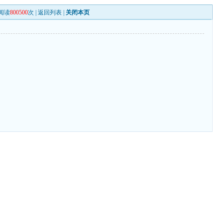
阅读
800500
次 |
返回列表
|
关闭本页