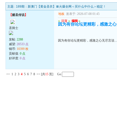
主题 :
189期：新澳门【黄金圣衣】〓火爆全网＜买什么中什么＞稳定！
地板
发表于: 2026-07-08 01:45
【
赌圣传说
】
u
回复
u
编辑
u
因为有你论坛更精彩，感激之心
圣骑士
发帖:
2288
因为有你论坛更精彩，感激之心无尽言说
威望:
20533 点
铜币:
10399 枚
贡献值:
0 点
好评度:
0 点
<<
1
2
3
4
5
6
7
8
>>
[共
15
页] Go