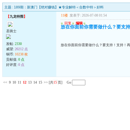
主题 :
189期：新澳门【绝对赚钱】★专业解特＜合数中特＞好料
11楼
发表于: 2026-07-08 01:54
【
九龙特围
】
u
回复
u
编辑
u
放在你面前你需要做什么？要支
圣骑士
发帖:
2330
放在你面前你需要做什么？要支持！支持！
威望:
20212 点
铜币:
10238 枚
贡献值:
0 点
好评度:
0 点
<<
9
10
11
12
13
14
15
>>
[共
15
页] Go