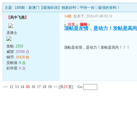
主题 :
189期：新澳门【观海听涛】独家好料◇平特一肖◇最强的资料！
14楼
发表于: 2026-07-08 01:51
【
风中飞燕
】
u
回复
u
编辑
u
顶帖是友情，是动力！发帖是高
圣骑士
发帖:
2353
顶帖是友情，是动力！发帖是高尚！！！
威望:
20590 点
铜币:
10428 枚
贡献值:
0 点
好评度:
0 点
<<
12
13
14
15
16
17
18
19
>>
[共
23
页] Go