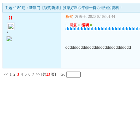
主题 :
189期：新澳门【观海听涛】独家好料◇平特一肖◇最强的资料！
板凳
发表于: 2026-07-08 01:44
【
】
u
回复
u
编辑
u
dddddddddddddddddddddddddd
*
dddddddddddddddddddddddddddddd
<<
1
2
3
4
5
6
7
>>
[共
23
页] Go