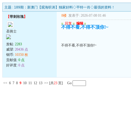
主题 :
189期：新澳门【观海听涛】独家好料◇平特一肖◇最强的资料！
8楼
发表于: 2026-07-08 01:46
【
带刺玫瑰
】
u
回复
u
编辑
u
不得不看,不得不顶你!~
圣骑士
发帖:
2283
不得不看,不得不顶你!~
威望:
20436 点
铜币:
10350 枚
贡献值:
0 点
好评度:
0 点
<<
6
7
8
9
10
11
12
13
>>
[共
23
页] Go