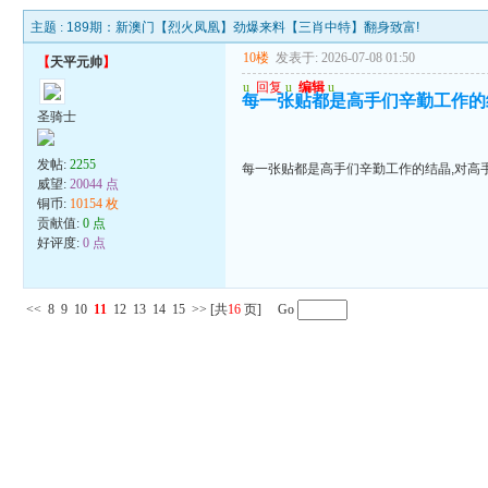
主题 :
189期：新澳门【烈火凤凰】劲爆来料【三肖中特】翻身致富!
10楼
发表于: 2026-07-08 01:50
【
天平元帅
】
u
回复
u
编辑
u
每一张贴都是高手们辛勤工作的
圣骑士
发帖:
2255
每一张贴都是高手们辛勤工作的结晶,对高
威望:
20044 点
铜币:
10154 枚
贡献值:
0 点
好评度:
0 点
<<
8
9
10
11
12
13
14
15
>>
[共
16
页] Go