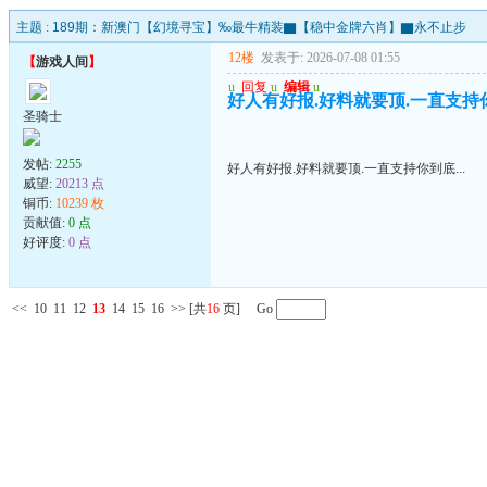
主题 :
189期：新澳门【幻境寻宝】‰最牛精装▇【稳中金牌六肖】▇永不止步
12楼
发表于: 2026-07-08 01:55
【
游戏人间
】
u
回复
u
编辑
u
好人有好报.好料就要顶.一直支持你到
圣骑士
发帖:
2255
好人有好报.好料就要顶.一直支持你到底...
威望:
20213 点
铜币:
10239 枚
贡献值:
0 点
好评度:
0 点
<<
10
11
12
13
14
15
16
>>
[共
16
页] Go