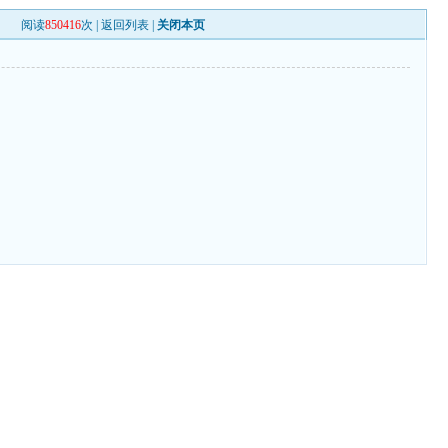
阅读
850416
次 |
返回列表
|
关闭本页