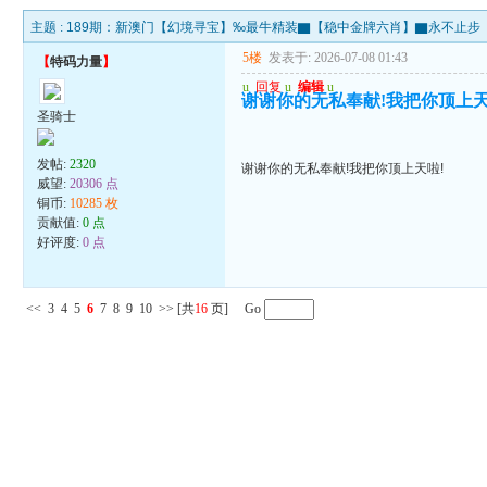
主题 :
189期：新澳门【幻境寻宝】‰最牛精装▇【稳中金牌六肖】▇永不止步
5楼
发表于: 2026-07-08 01:43
【
特码力量
】
u
回复
u
编辑
u
谢谢你的无私奉献!我把你顶上天
圣骑士
发帖:
2320
谢谢你的无私奉献!我把你顶上天啦!
威望:
20306 点
铜币:
10285 枚
贡献值:
0 点
好评度:
0 点
<<
3
4
5
6
7
8
9
10
>>
[共
16
页] Go