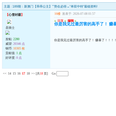
主题 :
189期：新澳门【乖乖公主】ˇˇ势在必得→“单双中特”最稳资料!
16楼
发表于: 2026-07-08 01:57
【
心雪封疆
】
u
回复
u
编辑
u
你是我见过最厉害的高手了！ 赚
圣骑士
发帖:
2280
你是我见过最厉害的高手了！ 赚暴了！！！
威望:
20346 点
铜币:
10305 枚
贡献值:
1 点
好评度:
0 点
<<
14
15
16
17
18
>>
[共
18
页] Go