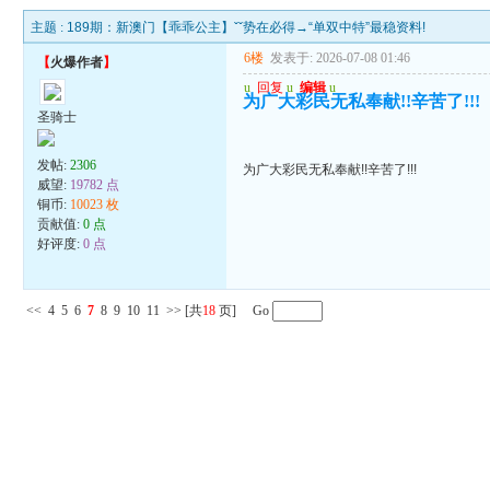
主题 :
189期：新澳门【乖乖公主】ˇˇ势在必得→“单双中特”最稳资料!
6楼
发表于: 2026-07-08 01:46
【
火爆作者
】
u
回复
u
编辑
u
为广大彩民无私奉献!!辛苦了!!!
圣骑士
发帖:
2306
为广大彩民无私奉献!!辛苦了!!!
威望:
19782 点
铜币:
10023 枚
贡献值:
0 点
好评度:
0 点
<<
4
5
6
7
8
9
10
11
>>
[共
18
页] Go