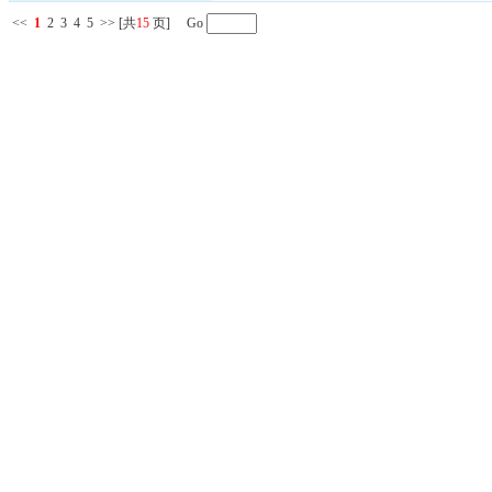
<<
1
2
3
4
5
>>
[共
15
页] Go