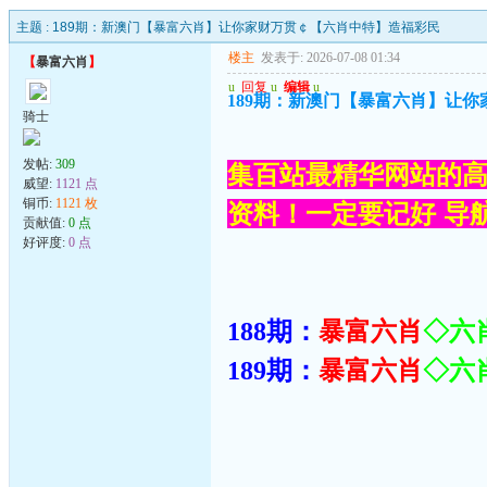
主题 :
189期：新澳门【暴富六肖】让你家财万贯￠【六肖中特】造福彩民
楼主
发表于: 2026-07-08 01:34
【
暴富六肖
】
u
回复
u
编辑
u
189期：新澳门【暴富六肖】让
骑士
发帖:
309
集百站最精华网站的高
威望:
1121 点
铜币:
1121 枚
资料！一定要记好 导航网
贡献值:
0 点
好评度:
0 点
188期：
暴富六肖
◇六
189期：
暴富六肖
◇六