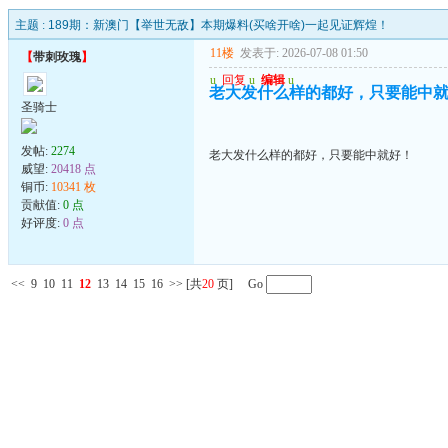
主题 :
189期：新澳门【举世无敌】本期爆料(买啥开啥)一起见证辉煌！
11楼
发表于: 2026-07-08 01:50
【
带刺玫瑰
】
u
回复
u
编辑
u
老大发什么样的都好，只要能中
圣骑士
发帖:
2274
老大发什么样的都好，只要能中就好！
威望:
20418 点
铜币:
10341 枚
贡献值:
0 点
好评度:
0 点
<<
9
10
11
12
13
14
15
16
>>
[共
20
页] Go