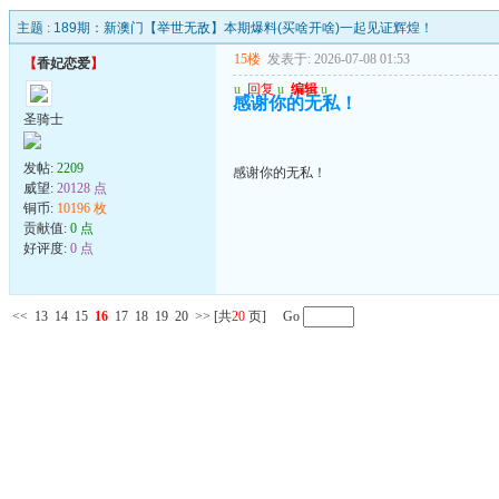
主题 :
189期：新澳门【举世无敌】本期爆料(买啥开啥)一起见证辉煌！
15楼
发表于: 2026-07-08 01:53
【
香妃恋爱
】
u
回复
u
编辑
u
感谢你的无私！
圣骑士
发帖:
2209
感谢你的无私！
威望:
20128 点
铜币:
10196 枚
贡献值:
0 点
好评度:
0 点
<<
13
14
15
16
17
18
19
20
>>
[共
20
页] Go