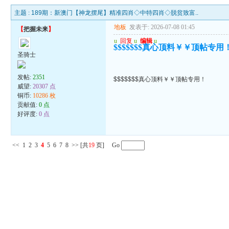
主题 :
189期：新澳门【神龙摆尾】精准四肖◇中特四肖◇脱贫致富..
地板
发表于: 2026-07-08 01:45
【
把握未来
】
u
回复
u
编辑
u
$$$$$$$真心顶料￥￥顶帖专用
圣骑士
发帖:
2351
$$$$$$$真心顶料￥￥顶帖专用！
威望:
20307 点
铜币:
10286 枚
贡献值:
0 点
好评度:
0 点
<<
1
2
3
4
5
6
7
8
>>
[共
19
页] Go