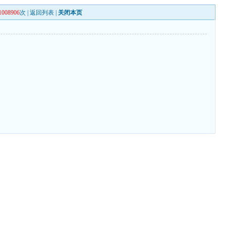
1008906
次 |
返回列表
|
关闭本页