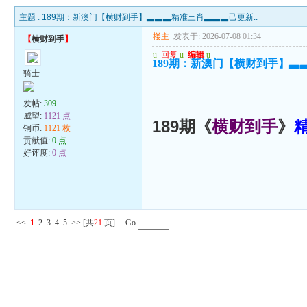
主题 :
189期：新澳门【横财到手】▃▃▃精准三肖▃▃▃己更新..
楼主
发表于: 2026-07-08 01:34
【
横财到手
】
u
回复
u
编辑
u
189期：新澳门【横财到手】▃
骑士
发帖:
309
威望:
1121 点
189期《
横财到手
》
铜币:
1121 枚
贡献值:
0 点
好评度:
0 点
<<
1
2
3
4
5
>>
[共
21
页] Go