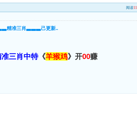
阅读
1
▃▃精准三肖▃▃▃己更新..
精准三肖中特
《
羊猴鸡
》开
00
赚