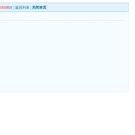
118108
次 |
返回列表
|
关闭本页