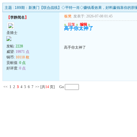
主题 :
189期：新澳门【联合战线】◇平特一肖◇赚钱看效果，好料赢钱靠你的胆
板凳
发表于: 2026-07-08 01:45
【
李静闻名
】
u
回复
u
编辑
u
高手你太神了
圣骑士
发帖:
2228
高手你太神了
威望:
19971 点
铜币:
10118 枚
贡献值:
0 点
好评度:
0 点
<<
1
2
3
4
5
6
7
>>
[共
14
页] Go