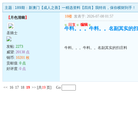
主题 :
189期：新澳门【成人之善】━精选资料【四肖】我特肖，保你横财到手！
18楼
发表于: 2026-07-08 01:57
【
月色清幽
】
u
回复
u
编辑
u
牛料。。。牛料。。名副其实的
圣骑士
发帖:
2273
牛料。。。牛料。。名副其实的扫庄料
威望:
20138 点
铜币:
10201 枚
贡献值:
0 点
好评度:
0 点
<<
16
17
18
19
>>
[共
19
页] Go