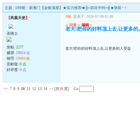
主题 :
189期：新澳门【金银满屋】★实力推荐★╬=四肖中特=╬★致富~！
9楼
发表于: 2026-07-08 01:49
【
凤凰天使
】
u
回复
u
编辑
u
老大!把你的好料顶上去,让更多的
圣骑士
发帖:
2277
老大!把你的好料顶上去,让更多的人受益
威望:
19924 点
铜币:
10094 枚
贡献值:
0 点
好评度:
0 点
<<
7
8
9
10
11
12
13
14
>>
[共
18
页] Go