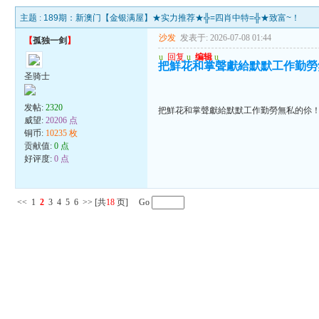
主题 :
189期：新澳门【金银满屋】★实力推荐★╬=四肖中特=╬★致富~！
沙发
发表于: 2026-07-08 01:44
【
孤独一剑
】
u
回复
u
编辑
u
把鮮花和掌聲獻給默默工作勤勞
圣骑士
发帖:
2320
把鮮花和掌聲獻給默默工作勤勞無私的伱
威望:
20206 点
铜币:
10235 枚
贡献值:
0 点
好评度:
0 点
<<
1
2
3
4
5
6
>>
[共
18
页] Go