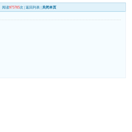
阅读
975705
次 |
返回列表
|
关闭本页