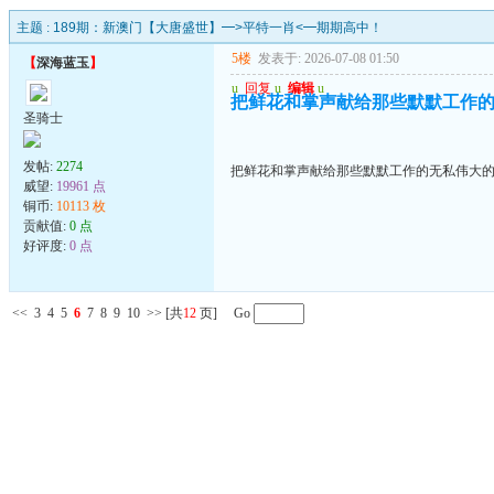
主题 :
189期：新澳门【大唐盛世】━>平特一肖<━期期高中！
5楼
发表于: 2026-07-08 01:50
【
深海蓝玉
】
u
回复
u
编辑
u
把鲜花和掌声献给那些默默工作
圣骑士
发帖:
2274
把鲜花和掌声献给那些默默工作的无私伟大
威望:
19961 点
铜币:
10113 枚
贡献值:
0 点
好评度:
0 点
<<
3
4
5
6
7
8
9
10
>>
[共
12
页] Go