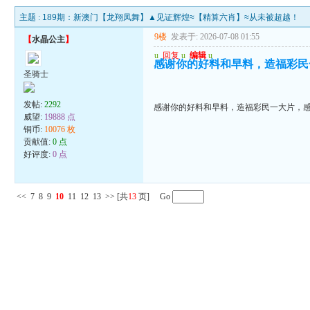
主题 :
189期：新澳门【龙翔凤舞】▲见证辉煌≈【精算六肖】≈从未被超越！
9楼
发表于: 2026-07-08 01:55
【
水晶公主
】
u
回复
u
编辑
u
感谢你的好料和早料，造福彩民
圣骑士
发帖:
2292
感谢你的好料和早料，造福彩民一大片，
威望:
19888 点
铜币:
10076 枚
贡献值:
0 点
好评度:
0 点
<<
7
8
9
10
11
12
13
>>
[共
13
页] Go