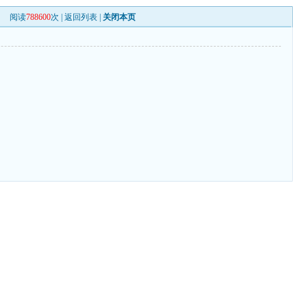
阅读
788600
次 |
返回列表
|
关闭本页