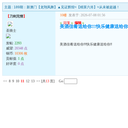
主题 :
189期：新澳门【龙翔凤舞】▲见证辉煌≈【精算六肖】≈从未被超越！
10楼
发表于: 2026-07-08 01:56
【
刀剑无情
】
u
回复
u
编辑
u
美酒佳肴送给你!!!快乐健康送给你!
圣骑士
发帖:
2293
美酒佳肴送给你!!!快乐健康送给你!!
威望:
20348 点
铜币:
10306 枚
贡献值:
1 点
好评度:
0 点
<<
8
9
10
11
12
13
>>
[共
13
页] Go