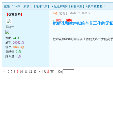
主题 :
189期：新澳门【龙翔凤舞】▲见证辉煌≈【精算六肖】≈从未被超越！
8楼
发表于: 2026-07-08 01:53
【
创富资料
】
u
回复
u
编辑
u
把鲜花和掌声献给辛苦工作的无
圣骑士
发帖:
2433
把鲜花和掌声献给辛苦工作的无私伟大的高
威望:
20662 点
铜币:
10463 枚
贡献值:
0 点
好评度:
0 点
<<
6
7
8
9
10
11
12
13
>>
[共
13
页] Go