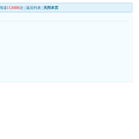
阅读
1126886
次 |
返回列表
|
关闭本页