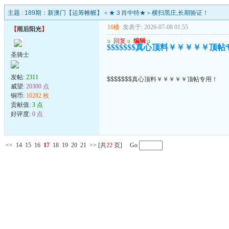
主题 :
189期：新澳门【运筹帷幄】＜★３肖中特★＞横扫黑庄,长期验证！
16楼
发表于: 2026-07-08 01:55
【
雨后阳光
】
u
回复
u
编辑
u
$$$$$$$真心顶料￥￥￥￥￥顶
圣骑士
发帖:
2311
$$$$$$$真心顶料￥￥￥￥￥顶帖专用！
威望:
20300 点
铜币:
10282 枚
贡献值:
3 点
好评度:
0 点
<<
14
15
16
17
18
19
20
21
>>
[共
22
页] Go