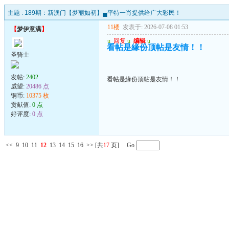
主题 :
189期：新澳门【梦丽如初】▄平特一肖提供给广大彩民！
11楼
发表于: 2026-07-08 01:53
【
梦伊意满
】
u
回复
u
编辑
u
看帖是緣份顶帖是友情！！
圣骑士
发帖:
2402
看帖是緣份顶帖是友情！！
威望:
20486 点
铜币:
10375 枚
贡献值:
0 点
好评度:
0 点
<<
9
10
11
12
13
14
15
16
>>
[共
17
页] Go