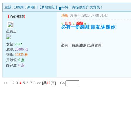
主题 :
189期：新澳门【梦丽如初】▄平特一肖提供给广大彩民！
地板
发表于: 2026-07-08 01:47
【
心心相印
】
u
回复
u
编辑
u
必有一份感谢!朋友,谢谢你!
圣骑士
发帖:
2322
必有一份感谢!朋友,谢谢你!
威望:
20406 点
铜币:
10335 枚
贡献值:
0 点
好评度:
0 点
<<
1
2
3
4
5
6
7
8
>>
[共
17
页] Go