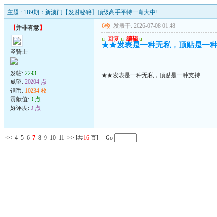
主题 :
189期：新澳门【发财秘籍】顶级高手平特一肖大中!
6楼
发表于: 2026-07-08 01:48
【
并非有意
】
u
回复
u
编辑
u
★★发表是一种无私，顶贴是一
圣骑士
发帖:
2293
★★发表是一种无私，顶贴是一种支持
威望:
20204 点
铜币:
10234 枚
贡献值:
0 点
好评度:
0 点
<<
4
5
6
7
8
9
10
11
>>
[共
16
页] Go