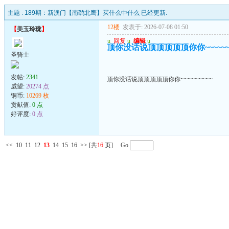
主题 :
189期：新澳门【南鹞北鹰】买什么中什么 已经更新.
12楼
发表于: 2026-07-08 01:50
【
美玉玲珑
】
u
回复
u
编辑
u
顶你没话说顶顶顶顶顶你你~~~~~~~
圣骑士
发帖:
2341
顶你没话说顶顶顶顶顶你你~~~~~~~~~
威望:
20274 点
铜币:
10269 枚
贡献值:
0 点
好评度:
0 点
<<
10
11
12
13
14
15
16
>>
[共
16
页] Go