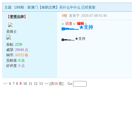
主题 :
189期：新澳门【南鹞北鹰】买什么中什么 已经更新.
8楼
发表于: 2026-07-08 01:46
【
雯雯品牌
】
u
回复
u
编辑
u
▄▃▂▁★支持
圣骑士
▄▃▂▁★支持
发帖:
2250
威望:
20040 点
铜币:
10152 枚
贡献值:
0 点
好评度:
0 点
<<
6
7
8
9
10
11
12
13
>>
[共
16
页] Go