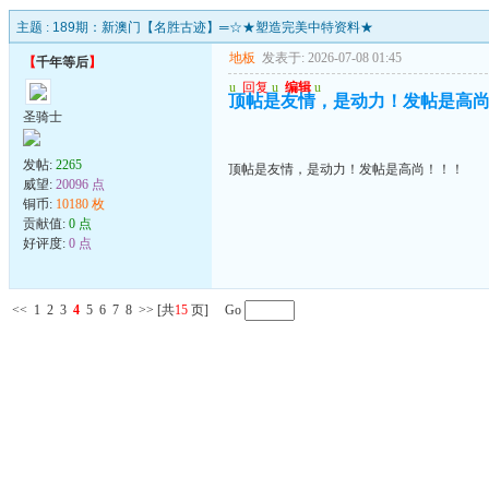
主题 :
189期：新澳门【名胜古迹】═☆★塑造完美中特资料★
地板
发表于: 2026-07-08 01:45
【
千年等后
】
u
回复
u
编辑
u
顶帖是友情，是动力！发帖是高
圣骑士
发帖:
2265
顶帖是友情，是动力！发帖是高尚！！！
威望:
20096 点
铜币:
10180 枚
贡献值:
0 点
好评度:
0 点
<<
1
2
3
4
5
6
7
8
>>
[共
15
页] Go