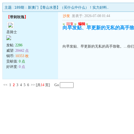
主题 :
189期：新澳门【青山水墨】（买什么中什么）！实力好料..
沙发
发表于: 2026-07-08 01:44
【
带刺玫瑰
】
u
回复
u
编辑
u
向早发贴、早更新的无私的高手致
圣骑士
发帖:
2286
向早发贴、早更新的无私的高手致敬。…你们
威望:
20442 点
铜币:
10353 枚
贡献值:
0 点
好评度:
0 点
<<
1
2
3
4
5
6
>>
[共
14
页] Go