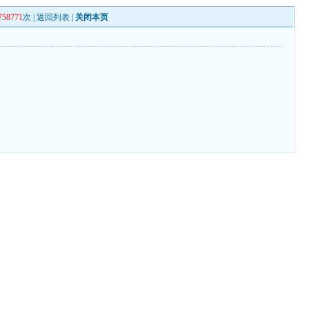
758771
次 |
返回列表
|
关闭本页