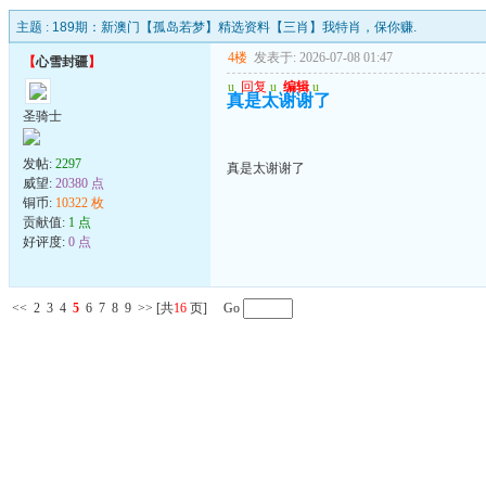
主题 :
189期：新澳门【孤岛若梦】精选资料【三肖】我特肖，保你赚.
4楼
发表于: 2026-07-08 01:47
【
心雪封疆
】
u
回复
u
编辑
u
真是太谢谢了
圣骑士
发帖:
2297
真是太谢谢了
威望:
20380 点
铜币:
10322 枚
贡献值:
1 点
好评度:
0 点
<<
2
3
4
5
6
7
8
9
>>
[共
16
页] Go