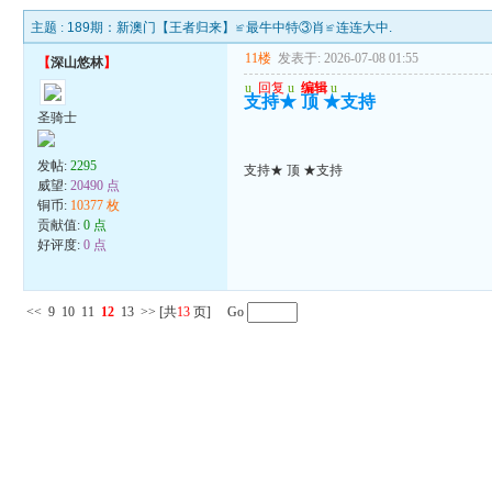
主题 :
189期：新澳门【王者归来】≌最牛中特③肖≌连连大中.
11楼
发表于: 2026-07-08 01:55
【
深山悠林
】
u
回复
u
编辑
u
支持★ 顶 ★支持
圣骑士
发帖:
2295
支持★ 顶 ★支持
威望:
20490 点
铜币:
10377 枚
贡献值:
0 点
好评度:
0 点
<<
9
10
11
12
13
>>
[共
13
页] Go