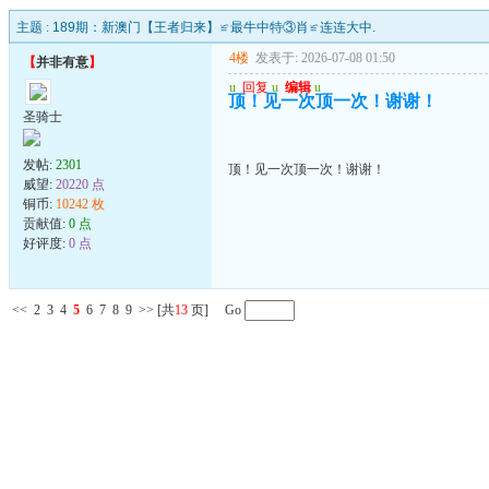
主题 :
189期：新澳门【王者归来】≌最牛中特③肖≌连连大中.
4楼
发表于: 2026-07-08 01:50
【
并非有意
】
u
回复
u
编辑
u
顶！见一次顶一次！谢谢！
圣骑士
发帖:
2301
顶！见一次顶一次！谢谢！
威望:
20220 点
铜币:
10242 枚
贡献值:
0 点
好评度:
0 点
<<
2
3
4
5
6
7
8
9
>>
[共
13
页] Go