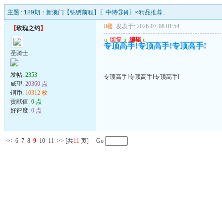
主题 :
189期：新澳门【锦绣前程】〖中特③肖〗≈精品推荐..
8楼
发表于: 2026-07-08 01:54
【
玫瑰之约
】
u
回复
u
编辑
u
专顶高手!专顶高手!专顶高手!
圣骑士
发帖:
2353
专顶高手!专顶高手!专顶高手!
威望:
20360 点
铜币:
10312 枚
贡献值:
0 点
好评度:
0 点
<<
6
7
8
9
10
11
>>
[共
11
页] Go