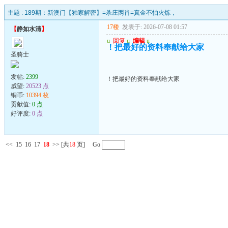
主题 :
189期：新澳门【独家解密】=杀庄两肖=真金不怕火炼，
17楼
发表于: 2026-07-08 01:57
【
静如水清
】
u
回复
u
编辑
u
！把最好的资料奉献给大家
圣骑士
发帖:
2399
！把最好的资料奉献给大家
威望:
20523 点
铜币:
10394 枚
贡献值:
0 点
好评度:
0 点
<<
15
16
17
18
>>
[共
18
页] Go