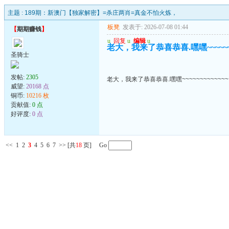
主题 :
189期：新澳门【独家解密】=杀庄两肖=真金不怕火炼，
板凳
发表于: 2026-07-08 01:44
【
期期赚钱
】
u
回复
u
编辑
u
老大，我来了恭喜恭喜.嘿嘿~~~~~~~
圣骑士
发帖:
2305
老大，我来了恭喜恭喜.嘿嘿~~~~~~~~~~~~~
威望:
20168 点
铜币:
10216 枚
贡献值:
0 点
好评度:
0 点
<<
1
2
3
4
5
6
7
>>
[共
18
页] Go