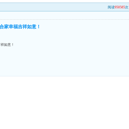
阅读
950585
次 
合家幸福吉祥如意！
吉祥如意！